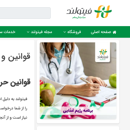
Ski
t
conten
صفحه اصلی
فروشگاه
مجله فیتولند
خدمات س
قوانین و 
قوانین حر
فیتولند به دلیل 
را از شما درخواس
نیاز است و از آن