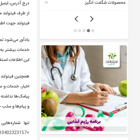
محصولات شگفت انگیز
درج آدرس، ایمیل 
از طرف فیتولند 
فیتولند جهت اطم
یادآور می‌شود تم
خدمات بیشتر به ش
این اطلاعات استف
همچنین فیتولند ب
اخبار، خدمات و س
پیامک‌ها نداشته 
و پیام‌ها و سلب 