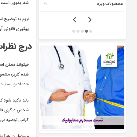
شد. بدیهی است ام
محصولات ویژه
لازم به توضیح اس
پیگیری قانونی آن را به fo@fitoland.com
درج نظرات
فیتولند ممکن است
شده کاربر، مشمول
خدمات وب‌سایت حق 
باید تاکید شود ک
شخص دیگری فاش کن
گرامی توصیه می‌کن
مسئولیت هرگونه خ