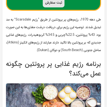
ثبت سفارش
طی دهه 1970،‌ رژیم‌های پر پروتئین از طریق “رژیم Scarsdale” به مد
تبدیل شدند. توصیه ‌این رژیم برای دریافت درشت مغذی‌ها به این صورت
بود: 43% پروتئین، 22.5%‌چربی و 34.5% کربوهیدرات. رژیم‌های غذایی
جدیدی که بر پروتئین بالا تاکید دارند عبارتند از رژیم‌های اتکینز (Atkins)،‌
ساحل جنوبی (South Beach) و دوکان (Dukan).
برنامه رژیم غذایی پر پروتئین چگونه
عمل می‌کند؟