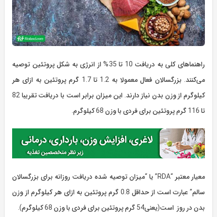
راهنماهای کلی به دریافت 10 تا 35% از انرژی به شکل پروتئین توصیه
می‌کنند. بزرگسالان فعال معمولا به 1.2 تا 1.7 گرم پروتئین به ازای هر
کیلوگرم از وزن بدن نیاز دارند. این میزان برابر است با دریافت تقریبا 82
تا 116 گرم پروتئین برای فردی با وزن 68 کیلوگرم.
معیار معتبر “RDA” یا “میزان توصیه شده دریافت روزانه برای بزرگسالان
سالم” عبارت است از حداقل 0.8 گرم پروتئین به ازای هر کیلوگرم از وزن
بدن در روز است(یعنی54 گرم پروتئین برای فردی با وزن 68 کیلوگرم).