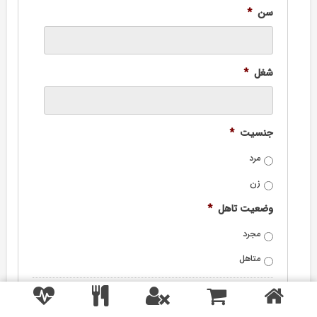
سن
*
شغل
*
جنسیت
*
مرد
زن
وضعیت تاهل
*
مجرد
متاهل