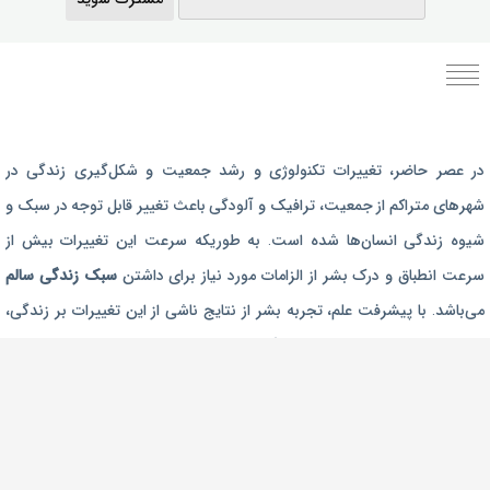
برنامه رژیم غذایی
در عصر حاضر،‌ تغییرات تکنولوژی و رشد جمعیت و شکل‌گیری زندگی‌ در
رژیم غذایی بارداری
شهرهای متراکم از جمعیت، ترافیک و آلودگی باعث تغییر قابل توجه در سبک و
برنامه رژیم درمانی
شیوه زندگی انسان‌ها شده است. به طوریکه سرعت این تغییرات بیش از
برنامه تمرین بدنسازی
سرعت انطباق و درک بشر از الزامات مورد نیاز برای داشتن
سبک زندگی سالم
برنامه تمرینی
می‌باشد. با پیشرفت علم، تجربه بشر از نتایج ناشی از این تغییرات بر زندگی،
امروزه برخورداری از یک سبک زندگی سالم از اهداف اصلی انسان‌ها است. ما در
محصولات طبیعی و سالم
فیتولند با ارایه
برنامه رژیم غذایی آنلاین اختصاصی
،
برنامه تمرین بدنسازی و
تناسب اندام
،
فروشگاه محصولات طبیعی و سالم
و ارایه هزاران مقاله علمی در
بخش‌های تناسب اندام، درمان های طبیعی، تغذیه سالم، مادر و بارداری و
بهداشت جنسی به دنبال ارایه یک سبک زندگی سالم هستیم. امید که مجموعه