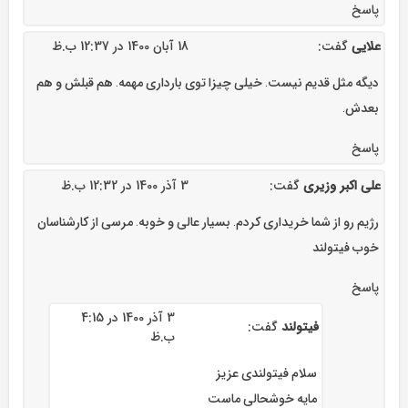
پاسخ
علایی
گفت:
18 آبان 1400 در 12:37 ب.ظ
دیگه مثل قدیم نیست. خیلی چیزا توی بارداری مهمه. هم قبلش و هم
بعدش.
پاسخ
علی اکبر وزیری
گفت:
3 آذر 1400 در 12:32 ب.ظ
رژیم رو از شما خریداری کردم. بسیار عالی و خوبه. مرسی از کارشناسان
خوب فیتولند
پاسخ
3 آذر 1400 در 4:15
فیتولند
گفت:
ب.ظ
سلام فیتولندی عزیز
مایه خوشحالی ماست