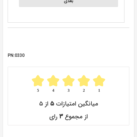
PN:0330
5
4
3
2
1
میانگین امتیازات
۵
از ۵
از مجموع
۳
رای