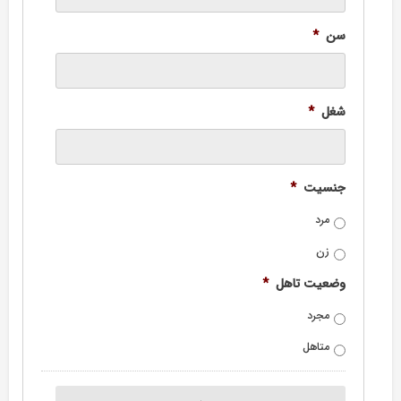
سن
*
شغل
*
جنسیت
*
مرد
زن
وضعیت تاهل
*
مجرد
متاهل