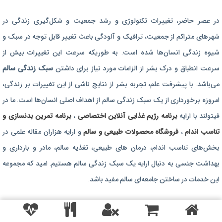
برنامه رژیم غذایی
در عصر حاضر،‌ تغییرات تکنولوژی و رشد جمعیت و شکل‌گیری زندگی‌ در
رژیم غذایی بارداری
شهرهای متراکم از جمعیت، ترافیک و آلودگی باعث تغییر قابل توجه در سبک و
برنامه رژیم درمانی
شیوه زندگی انسان‌ها شده است. به طوریکه سرعت این تغییرات بیش از
برنامه تمرین بدنسازی
سرعت انطباق و درک بشر از الزامات مورد نیاز برای داشتن
سبک زندگی سالم
برنامه تمرینی
می‌باشد. با پیشرفت علم، تجربه بشر از نتایج ناشی از این تغییرات بر زندگی،
امروزه برخورداری از یک سبک زندگی سالم از اهداف اصلی انسان‌ها است. ما در
محصولات طبیعی و سالم
فیتولند با ارایه
برنامه رژیم غذایی آنلاین اختصاصی
،
برنامه تمرین بدنسازی و
تناسب اندام
،
فروشگاه محصولات طبیعی و سالم
و ارایه هزاران مقاله علمی در
بخش‌های تناسب اندام، درمان های طبیعی، تغذیه سالم، مادر و بارداری و
بهداشت جنسی به دنبال ارایه یک سبک زندگی سالم هستیم. امید که مجموعه
این خدمات در ساختن جامعه‌ای سالم مفید باشد.