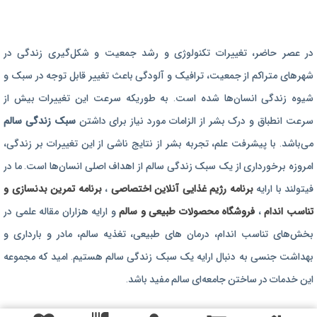
برنامه رژیم غذایی
در عصر حاضر،‌ تغییرات تکنولوژی و رشد جمعیت و شکل‌گیری زندگی‌ در
رژیم غذایی بارداری
شهرهای متراکم از جمعیت، ترافیک و آلودگی باعث تغییر قابل توجه در سبک و
برنامه رژیم درمانی
شیوه زندگی انسان‌ها شده است. به طوریکه سرعت این تغییرات بیش از
برنامه تمرین بدنسازی
سرعت انطباق و درک بشر از الزامات مورد نیاز برای داشتن
سبک زندگی سالم
برنامه تمرینی
می‌باشد. با پیشرفت علم، تجربه بشر از نتایج ناشی از این تغییرات بر زندگی،
امروزه برخورداری از یک سبک زندگی سالم از اهداف اصلی انسان‌ها است. ما در
محصولات طبیعی و سالم
فیتولند با ارایه
برنامه رژیم غذایی آنلاین اختصاصی
،
برنامه تمرین بدنسازی و
تناسب اندام
،
فروشگاه محصولات طبیعی و سالم
و ارایه هزاران مقاله علمی در
بخش‌های تناسب اندام، درمان های طبیعی، تغذیه سالم، مادر و بارداری و
بهداشت جنسی به دنبال ارایه یک سبک زندگی سالم هستیم. امید که مجموعه
این خدمات در ساختن جامعه‌ای سالم مفید باشد.