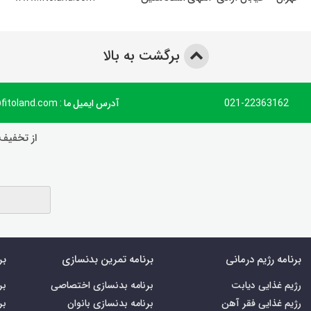
برگشت به بالا
021-22363162
آدرس ایمیل ما : info@fitoland.com
از تخفیف‌
برنامه رژیم درمانی
برنامه تمرین بدنسازی
بر
رژیم غذایی دیابت
برنامه بدنسازی اختصاصی
بر
رژیم غذایی فقر آهن
برنامه بدنسازی بانوان
بر