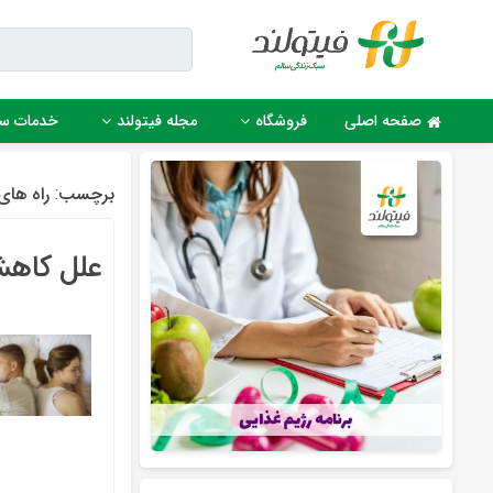
Ski
t
conten
صفحه اصلی
فروشگاه
مجله فیتولند
خدمات س
برچسب:
راه های
علل کاهش