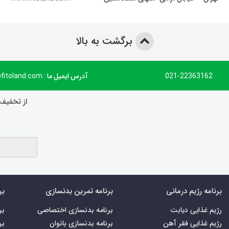
برگشت به بالا
021-22363162
آدرس ایمیل ما : info@fitoland.com
از تخفیف‌
برنامه رژیم درمانی
برنامه تمرین بدنسازی
بر
رژیم غذایی دیابت
برنامه بدنسازی اختصاصی
بر
رژیم غذایی فقر آهن
برنامه بدنسازی بانوان
بر