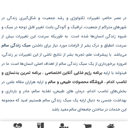
برنامه رژیم غذایی
در عصر حاضر،‌ تغییرات تکنولوژی و رشد جمعیت و شکل‌گیری زندگی‌ در
رژیم غذایی بارداری
شهرهای متراکم از جمعیت، ترافیک و آلودگی باعث تغییر قابل توجه در سبک و
برنامه رژیم درمانی
شیوه زندگی انسان‌ها شده است. به طوریکه سرعت این تغییرات بیش از
برنامه تمرین بدنسازی
سرعت انطباق و درک بشر از الزامات مورد نیاز برای داشتن
سبک زندگی سالم
برنامه تمرینی
می‌باشد. با پیشرفت علم، تجربه بشر از نتایج ناشی از این تغییرات بر زندگی،
امروزه برخورداری از یک سبک زندگی سالم از اهداف اصلی انسان‌ها است. ما در
محصولات طبیعی و سالم
فیتولند با ارایه
برنامه رژیم غذایی آنلاین اختصاصی
،
برنامه تمرین بدنسازی و
تناسب اندام
،
فروشگاه محصولات طبیعی و سالم
و ارایه هزاران مقاله علمی در
بخش‌های تناسب اندام، درمان های طبیعی، تغذیه سالم، مادر و بارداری و
بهداشت جنسی به دنبال ارایه یک سبک زندگی سالم هستیم. امید که مجموعه
این خدمات در ساختن جامعه‌ای سالم مفید باشد.