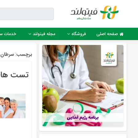
Ski
t
conten
صفحه اصلی
فروشگاه
مجله فیتولند
خدمات س
برچسب:
سرطان 
تست های