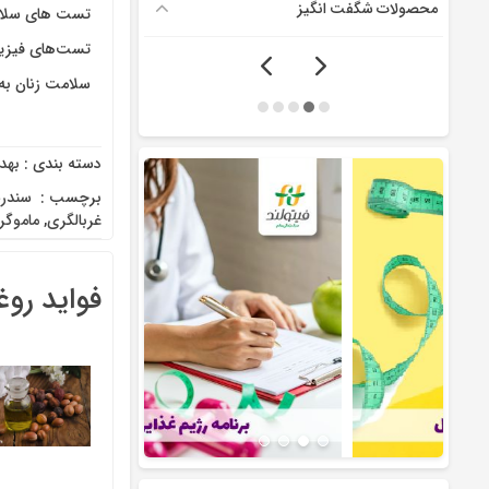
محصولات شگفت انگیز
تست های سلامت
تست‌های فیزیک
سلامت زنان به 
دسته بندی :
بهد
برچسب :
‌ سندر
غربالگری
,
ماموگر
فواید رو