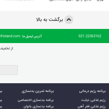
برگشت به بالا
021-22363162
آدرس ایمیل ما : info@fitoland.com
از تخفیف‌
برنامه رژیم درمانی
برنامه تمرین بدنسازی
بر
رژیم غذایی دیابت
برنامه بدنسازی اختصاصی
بر
رژیم غذایی فقر آهن
برنامه بدنسازی بانوان
بر