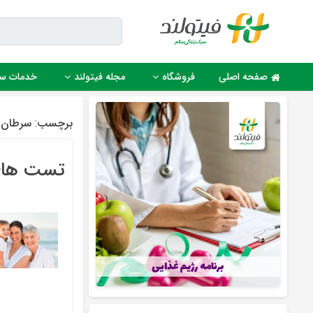
Ski
t
conten
صفحه اصلی
فروشگاه
مجله فیتولند
خدمات س
برچسب:
سرطان 
تست های