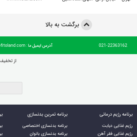
برگشت به بالا
021-22363162
آدرس ایمیل ما : info@fitoland.com
از تخفیف‌
برنامه رژیم درمانی
برنامه تمرین بدنسازی
بر
رژیم غذایی دیابت
برنامه بدنسازی اختصاصی
بر
رژیم غذایی فقر آهن
برنامه بدنسازی بانوان
بر