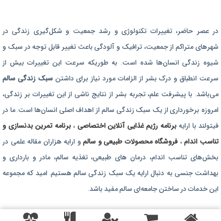
برنامه رژیم غذایی
در عصر حاضر،‌ تغییرات تکنولوژی و رشد جمعیت و شکل‌گیری زندگی‌ در
رژیم غذایی بارداری
شهرهای متراکم از جمعیت، ترافیک و آلودگی باعث تغییر قابل توجه در سبک و
برنامه رژیم درمانی
شیوه زندگی انسان‌ها شده است. به طوریکه سرعت این تغییرات بیش از
برنامه تمرین بدنسازی
سرعت انطباق و درک بشر از الزامات مورد نیاز برای داشتن
سبک زندگی سالم
برنامه تمرینی
می‌باشد. با پیشرفت علم، تجربه بشر از نتایج ناشی از این تغییرات بر زندگی،
امروزه برخورداری از یک سبک زندگی سالم از اهداف اصلی انسان‌ها است. ما در
محصولات طبیعی و سالم
فیتولند با ارایه
برنامه رژیم غذایی آنلاین اختصاصی
،
برنامه تمرین بدنسازی و
تناسب اندام
،
فروشگاه محصولات طبیعی و سالم
و ارایه هزاران مقاله علمی در
بخش‌های تناسب اندام، درمان های طبیعی، تغذیه سالم، مادر و بارداری و
بهداشت جنسی به دنبال ارایه یک سبک زندگی سالم هستیم. امید که مجموعه
این خدمات در ساختن جامعه‌ای سالم مفید باشد.