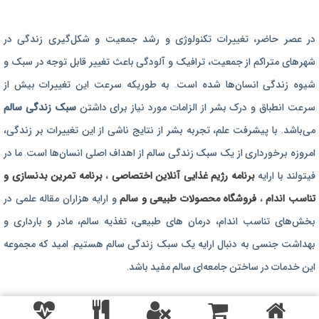
برنامه رژیم غذایی
در عصر حاضر،‌ تغییرات تکنولوژی و رشد جمعیت و شکل‌گیری زندگی‌ در
رژیم غذایی بارداری
شهرهای متراکم از جمعیت، ترافیک و آلودگی باعث تغییر قابل توجه در سبک و
برنامه رژیم درمانی
شیوه زندگی انسان‌ها شده است. به طوریکه سرعت این تغییرات بیش از
برنامه تمرین بدنسازی
سرعت انطباق و درک بشر از الزامات مورد نیاز برای داشتن
سبک زندگی سالم
برنامه تمرینی
می‌باشد. با پیشرفت علم، تجربه بشر از نتایج ناشی از این تغییرات بر زندگی،
امروزه برخورداری از یک سبک زندگی سالم از اهداف اصلی انسان‌ها است. ما در
محصولات طبیعی و سالم
فیتولند با ارایه
برنامه رژیم غذایی آنلاین اختصاصی
،
برنامه تمرین بدنسازی و
تناسب اندام
،
فروشگاه محصولات طبیعی و سالم
و ارایه هزاران مقاله علمی در
بخش‌های تناسب اندام، درمان های طبیعی، تغذیه سالم، مادر و بارداری و
بهداشت جنسی به دنبال ارایه یک سبک زندگی سالم هستیم. امید که مجموعه
این خدمات در ساختن جامعه‌ای سالم مفید باشد.