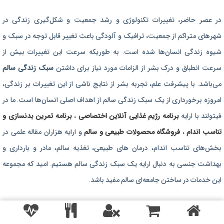
برنامه رژیم غذایی
در عصر حاضر،‌ تغییرات تکنولوژی و رشد جمعیت و شکل‌گیری زندگی‌ در
رژیم غذایی بارداری
شهرهای متراکم از جمعیت، ترافیک و آلودگی باعث تغییر قابل توجه در سبک و
برنامه رژیم درمانی
شیوه زندگی انسان‌ها شده است. به طوریکه سرعت این تغییرات بیش از
برنامه تمرین بدنسازی
سرعت انطباق و درک بشر از الزامات مورد نیاز برای داشتن
سبک زندگی سالم
برنامه تمرینی
می‌باشد. با پیشرفت علم، تجربه بشر از نتایج ناشی از این تغییرات بر زندگی،
امروزه برخورداری از یک سبک زندگی سالم از اهداف اصلی انسان‌ها است. ما در
محصولات طبیعی و سالم
فیتولند با ارایه
برنامه رژیم غذایی آنلاین اختصاصی
،
برنامه تمرین بدنسازی و
تناسب اندام
،
فروشگاه محصولات طبیعی و سالم
و ارایه هزاران مقاله علمی در
بخش‌های تناسب اندام، درمان های طبیعی، تغذیه سالم، مادر و بارداری و
بهداشت جنسی به دنبال ارایه یک سبک زندگی سالم هستیم. امید که مجموعه
این خدمات در ساختن جامعه‌ای سالم مفید باشد.