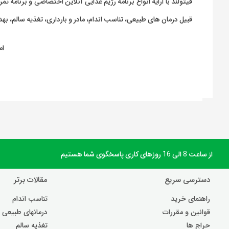
فیتولند با ارایه انواع
برنامه رژیم غذایی آنلاین اختصاصی
و
برنامه تمر
قبیل درمان های طبیعی، تناسب اندام، مادر و بارداری، تغذیه سالم، 
ام
از ساعت 8 الی 16 روزهای کاری پاسخگوی شما هستیم
دسترسی سریع
مقالات برتر
راهنمای خرید
تناسب اندام
قوانین و مقررات
درمانهای طبیعی
حراج ها
تغذیه سالم