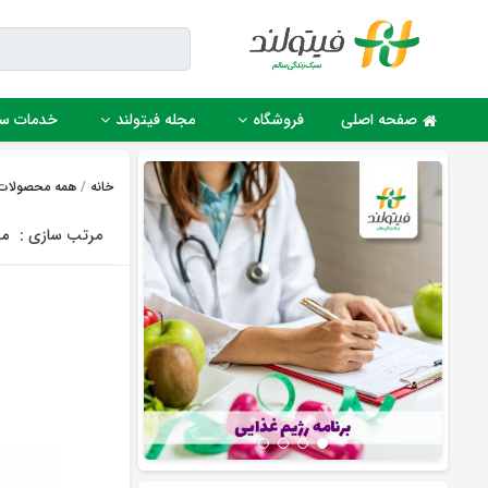
Ski
t
conten
صفحه اصلی
فروشگاه
مجله فیتولند
خدمات س
خانه
/
همه محصولات
مرتب سازی :
مح