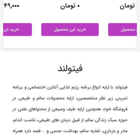
Price
Price
۲
تومان
۰
تومان
۴۹,۰۰۰
ت
range:
range:
۲۷۰,۰۰۰ تومان
۰ تومان
through
through
۵۹۵,۰۰۰ تومان
۵۵,۰۰۰ تومان
ین محصول
خرید این محصول
خرید این 
این
این
ای
محصول
محصول
مح
دارای
دارای
دا
انواع
انواع
انو
مختلفی
مختلفی
مخ
فیتولند
می
می
می
باشد.
باشد.
با
گزینه
گزینه
گز
فیتولند با ارایه انواع
برنامه رژیم غذایی آنلاین اختصاصی
و
برنامه
ها
ها
ها
ممکن
ممکن
مم
تمرینی
زیر نظر متخصصین، ارایه
محصولات سالم و طبیعی
در
است
است
اس
فروشگاه خود، همچنین ارایه طیف وسیعی از محتواهای علمی در
در
در
در
صفحه
صفحه
صف
حوزه سبک زندگی سالم از قبیل درمان های طبیعی، تناسب اندام،
محصول
محصول
مح
انتخاب
انتخاب
ان
مادر و بارداری، تغذیه سالم، بهداشت جنسی و … قصد دارد همراه
شوند
شوند
شو