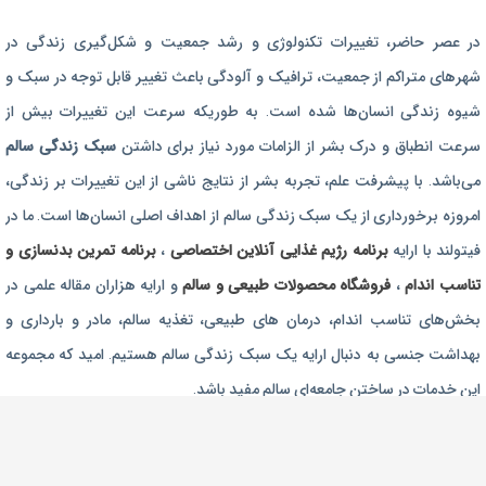
برنامه رژیم غذایی
در عصر حاضر،‌ تغییرات تکنولوژی و رشد جمعیت و شکل‌گیری زندگی‌ در
رژیم غذایی بارداری
شهرهای متراکم از جمعیت، ترافیک و آلودگی باعث تغییر قابل توجه در سبک و
برنامه رژیم درمانی
شیوه زندگی انسان‌ها شده است. به طوریکه سرعت این تغییرات بیش از
برنامه تمرین بدنسازی
سرعت انطباق و درک بشر از الزامات مورد نیاز برای داشتن
سبک زندگی سالم
برنامه تمرینی
می‌باشد. با پیشرفت علم، تجربه بشر از نتایج ناشی از این تغییرات بر زندگی،
امروزه برخورداری از یک سبک زندگی سالم از اهداف اصلی انسان‌ها است. ما در
محصولات طبیعی و سالم
فیتولند با ارایه
برنامه رژیم غذایی آنلاین اختصاصی
،
برنامه تمرین بدنسازی و
تناسب اندام
،
فروشگاه محصولات طبیعی و سالم
و ارایه هزاران مقاله علمی در
بخش‌های تناسب اندام، درمان های طبیعی، تغذیه سالم، مادر و بارداری و
بهداشت جنسی به دنبال ارایه یک سبک زندگی سالم هستیم. امید که مجموعه
این خدمات در ساختن جامعه‌ای سالم مفید باشد.