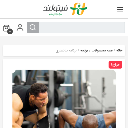
Ski
t
conten
0
خانه
/
همه محصولات
/
برنامه
/ برنامه بدنسازی
حراج!