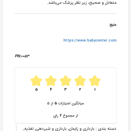
متعادل و صحیح، زیر نظر پزشک می‌باشد.
منبع:
https://www.babycenter.com
PN:0053
5
4
3
2
1
میانگین امتیازات
۵
از ۵
از مجموع
۲
رای
دسته بندی :
بارداری و زایمان
,
بارداری و شیردهی
,
تغذیه
,