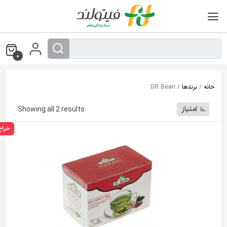
Ski
t
conten
0
خانه
/
برندها
/ DR Bean
امتیاز
orted
Showing all 2 results
by
حراج
erage
rating