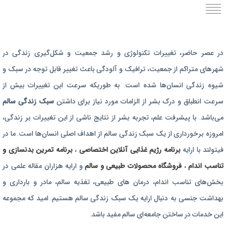
برنامه رژیم غذایی
در عصر حاضر،‌ تغییرات تکنولوژی و رشد جمعیت و شکل‌گیری زندگی‌ در
رژیم غذایی بارداری
شهرهای متراکم از جمعیت، ترافیک و آلودگی باعث تغییر قابل توجه در سبک و
برنامه رژیم درمانی
شیوه زندگی انسان‌ها شده است. به طوریکه سرعت این تغییرات بیش از
برنامه تمرین بدنسازی
سرعت انطباق و درک بشر از الزامات مورد نیاز برای داشتن
سبک زندگی سالم
برنامه تمرینی
می‌باشد. با پیشرفت علم، تجربه بشر از نتایج ناشی از این تغییرات بر زندگی،
امروزه برخورداری از یک سبک زندگی سالم از اهداف اصلی انسان‌ها است. ما در
محصولات طبیعی و سالم
فیتولند با ارایه
برنامه رژیم غذایی آنلاین اختصاصی
،
برنامه تمرین بدنسازی و
تناسب اندام
،
فروشگاه محصولات طبیعی و سالم
و ارایه هزاران مقاله علمی در
بخش‌های تناسب اندام، درمان های طبیعی، تغذیه سالم، مادر و بارداری و
بهداشت جنسی به دنبال ارایه یک سبک زندگی سالم هستیم. امید که مجموعه
این خدمات در ساختن جامعه‌ای سالم مفید باشد.