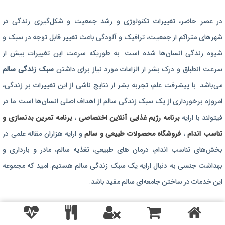
برنامه رژیم غذایی
در عصر حاضر،‌ تغییرات تکنولوژی و رشد جمعیت و شکل‌گیری زندگی‌ در
رژیم غذایی بارداری
شهرهای متراکم از جمعیت، ترافیک و آلودگی باعث تغییر قابل توجه در سبک و
برنامه رژیم درمانی
شیوه زندگی انسان‌ها شده است. به طوریکه سرعت این تغییرات بیش از
برنامه تمرین بدنسازی
سرعت انطباق و درک بشر از الزامات مورد نیاز برای داشتن
سبک زندگی سالم
برنامه تمرینی
می‌باشد. با پیشرفت علم، تجربه بشر از نتایج ناشی از این تغییرات بر زندگی،
امروزه برخورداری از یک سبک زندگی سالم از اهداف اصلی انسان‌ها است. ما در
محصولات طبیعی و سالم
فیتولند با ارایه
برنامه رژیم غذایی آنلاین اختصاصی
،
برنامه تمرین بدنسازی و
تناسب اندام
،
فروشگاه محصولات طبیعی و سالم
و ارایه هزاران مقاله علمی در
بخش‌های تناسب اندام، درمان های طبیعی، تغذیه سالم، مادر و بارداری و
بهداشت جنسی به دنبال ارایه یک سبک زندگی سالم هستیم. امید که مجموعه
این خدمات در ساختن جامعه‌ای سالم مفید باشد.