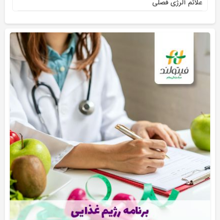
علائم آلرژی فصلی