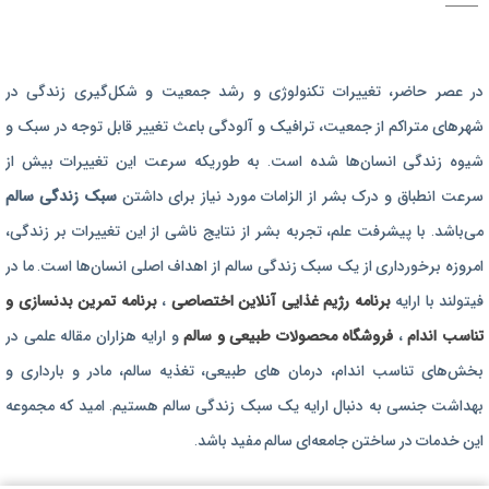
برنامه رژیم غذایی
در عصر حاضر،‌ تغییرات تکنولوژی و رشد جمعیت و شکل‌گیری زندگی‌ در
رژیم غذایی بارداری
شهرهای متراکم از جمعیت، ترافیک و آلودگی باعث تغییر قابل توجه در سبک و
برنامه رژیم درمانی
شیوه زندگی انسان‌ها شده است. به طوریکه سرعت این تغییرات بیش از
برنامه تمرین بدنسازی
سرعت انطباق و درک بشر از الزامات مورد نیاز برای داشتن
سبک زندگی سالم
برنامه تمرینی
می‌باشد. با پیشرفت علم، تجربه بشر از نتایج ناشی از این تغییرات بر زندگی،
امروزه برخورداری از یک سبک زندگی سالم از اهداف اصلی انسان‌ها است. ما در
محصولات طبیعی و سالم
فیتولند با ارایه
برنامه رژیم غذایی آنلاین اختصاصی
،
برنامه تمرین بدنسازی و
تناسب اندام
،
فروشگاه محصولات طبیعی و سالم
و ارایه هزاران مقاله علمی در
بخش‌های تناسب اندام، درمان های طبیعی، تغذیه سالم، مادر و بارداری و
بهداشت جنسی به دنبال ارایه یک سبک زندگی سالم هستیم. امید که مجموعه
این خدمات در ساختن جامعه‌ای سالم مفید باشد.