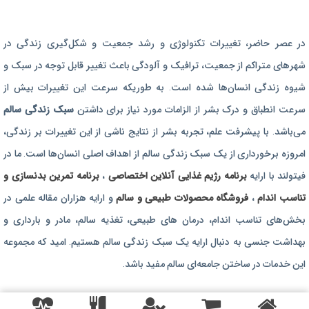
برنامه رژیم غذایی
در عصر حاضر،‌ تغییرات تکنولوژی و رشد جمعیت و شکل‌گیری زندگی‌ در
رژیم غذایی بارداری
شهرهای متراکم از جمعیت، ترافیک و آلودگی باعث تغییر قابل توجه در سبک و
برنامه رژیم درمانی
شیوه زندگی انسان‌ها شده است. به طوریکه سرعت این تغییرات بیش از
برنامه تمرین بدنسازی
سرعت انطباق و درک بشر از الزامات مورد نیاز برای داشتن
سبک زندگی سالم
برنامه تمرینی
می‌باشد. با پیشرفت علم، تجربه بشر از نتایج ناشی از این تغییرات بر زندگی،
امروزه برخورداری از یک سبک زندگی سالم از اهداف اصلی انسان‌ها است. ما در
محصولات طبیعی و سالم
فیتولند با ارایه
برنامه رژیم غذایی آنلاین اختصاصی
،
برنامه تمرین بدنسازی و
تناسب اندام
،
فروشگاه محصولات طبیعی و سالم
و ارایه هزاران مقاله علمی در
بخش‌های تناسب اندام، درمان های طبیعی، تغذیه سالم، مادر و بارداری و
بهداشت جنسی به دنبال ارایه یک سبک زندگی سالم هستیم. امید که مجموعه
این خدمات در ساختن جامعه‌ای سالم مفید باشد.