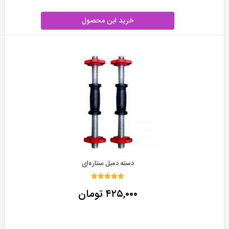
خرید این محصول
دسته دمبل ستاره‌ای
نمره
۴۲۵,۰۰۰
تومان
5.00
از 5