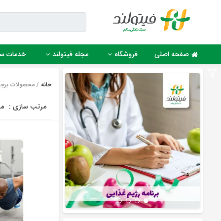
Ski
t
conten
صفحه اصلی
فروشگاه
مجله فیتولند
خدمات س
خانه
/ محصولات برچس
مرتب سازی :
مح