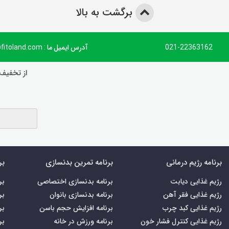
برگشت به بالا
021-22363162
آدرس ایمیل ما : info@fitoland.com
از تخفیف‌
برنامه رژیم درمانی
برنامه تمرین بدنسازی
بر
رژیم غذایی دیابت
برنامه بدنسازی اختصاصی
بر
رژیم غذایی فقر آهن
برنامه بدنسازی بانوان
بر
رژیم غذایی کبد چرب
برنامه افزایش حجم باسن
بر
رژیم غذایی کنترل فشار خون
برنامه ورزش در خانه
بر