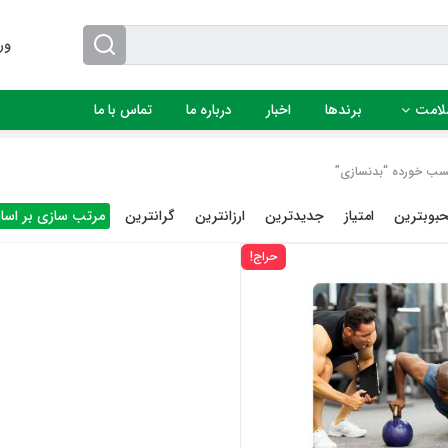
ور
لامت
برندها
اخبار
درباره ما
تماس با ما
ب خورده “بدنسازی”
بوبترین
امتیاز
جدیدترین
ارزانترین
گرانترین
مرتب سازی بر اس
حراج!
این
محصول
دارای
انواع
مختلفی
می
باشد.
گزینه