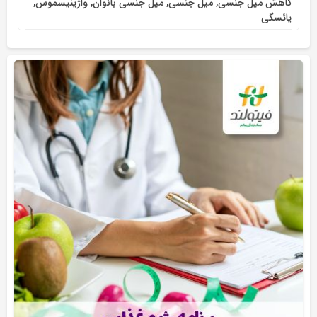
کاهش میل جنسی
,
میل جنسی
,
میل جنسی بانوان
,
واژینیسموس
,
یائسگی