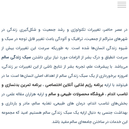
برنامه رژیم غذایی
در عصر حاضر،‌ تغییرات تکنولوژی و رشد جمعیت و شکل‌گیری زندگی‌ در
رژیم غذایی بارداری
شهرهای متراکم از جمعیت، ترافیک و آلودگی باعث تغییر قابل توجه در سبک و
برنامه رژیم درمانی
شیوه زندگی انسان‌ها شده است. به طوریکه سرعت این تغییرات بیش از
برنامه تمرین بدنسازی
سرعت انطباق و درک بشر از الزامات مورد نیاز برای داشتن
سبک زندگی سالم
برنامه تمرینی
می‌باشد. با پیشرفت علم، تجربه بشر از نتایج ناشی از این تغییرات بر زندگی،
امروزه برخورداری از یک سبک زندگی سالم از اهداف اصلی انسان‌ها است. ما در
محصولات طبیعی و سالم
فیتولند با ارایه
برنامه رژیم غذایی آنلاین اختصاصی
،
برنامه تمرین بدنسازی و
تناسب اندام
،
فروشگاه محصولات طبیعی و سالم
و ارایه هزاران مقاله علمی در
بخش‌های تناسب اندام، درمان های طبیعی، تغذیه سالم، مادر و بارداری و
بهداشت جنسی به دنبال ارایه یک سبک زندگی سالم هستیم. امید که مجموعه
این خدمات در ساختن جامعه‌ای سالم مفید باشد.