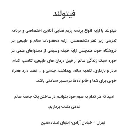
انواع
انواع
انو
مختلفی
مختلفی
مخ
فیتولند
می
می
می
باشد.
باشد.
با
گزینه
گزینه
گز
فیتولند با ارایه انواع
برنامه رژیم غذایی آنلاین اختصاصی
و
برنامه
ها
ها
ها
ممکن
ممکن
مم
تمرینی
زیر نظر متخصصین، ارایه
محصولات سالم و طبیعی
در
است
است
اس
فروشگاه خود، همچنین ارایه طیف وسیعی از محتواهای علمی در
در
در
در
صفحه
صفحه
صف
حوزه سبک زندگی سالم از قبیل درمان های طبیعی، تناسب اندام،
محصول
محصول
مح
انتخاب
انتخاب
ان
مادر و بارداری، تغذیه سالم، بهداشت جنسی و … قصد دارد همراه
شوند
شوند
شو
خوبی برای شما و خانواده‌ها در مسیر سلامتی باشد.
امید که هر کدام به سهم خود بتوانیم در ساختن یک جامعه سالم
قدمی مثبت برداریم.
تهران – خیابان آزادی- انتهای استاد معین