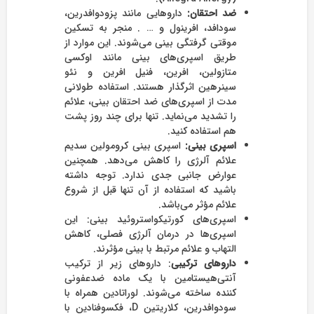
ضد احتقان:
داروهایی مانند پزودوافدرین،
سودافد، افرینول و … . منجر به تسکین
موقتی گرفتگی بینی می‌شوند. این موارد از
طریق اسپری‌های بینی مانند اوکسی
متازولین، افرین، فنیل افرین و نئو
سینرهین اثرگذار هستند. استفاده طولانی
مدت از اسپری‌های ضد احتقان بینی، علائم
را تشدید می‌نماید. تنها برای چند روز پشت
هم استفاده کنید.
اسپری بینی:
اسپری بینی کرومولین سدیم
علائم آلرژی را کاهش می‌دهد. همچنین
عوارض جانبی جدی ندارد. توجه داشته
باشید که استفاده از آن تنها قبل از شروع
علائم مؤثر می‌باشد.
اسپری‌های کورتیکواستروئید بینی: این
اسپری‌ها در درمان آلرژی فصلی، کاهش
التهاب و علائم مرتبط با بینی مؤثرند.
داروهای ترکیبی
: داروهای زیر از ترکیب
آنتی‌هیستامین با یک ماده ضدعفونی
کننده ساخته می‌شوند. لوراتادین همراه با
سودوافدرین، کلاریتین D، فکسوفنادین با