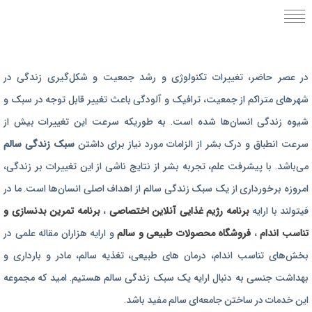
برنامه رژیم غذایی
در عصر حاضر،‌ تغییرات تکنولوژی و رشد جمعیت و شکل‌گیری زندگی‌ در
رژیم غذایی بارداری
شهرهای متراکم از جمعیت، ترافیک و آلودگی باعث تغییر قابل توجه در سبک و
برنامه رژیم درمانی
شیوه زندگی انسان‌ها شده است. به طوریکه سرعت این تغییرات بیش از
برنامه تمرین بدنسازی
سرعت انطباق و درک بشر از الزامات مورد نیاز برای داشتن
سبک زندگی سالم
برنامه تمرینی
می‌باشد. با پیشرفت علم، تجربه بشر از نتایج ناشی از این تغییرات بر زندگی،
امروزه برخورداری از یک سبک زندگی سالم از اهداف اصلی انسان‌ها است. ما در
محصولات طبیعی و سالم
فیتولند با ارایه
برنامه رژیم غذایی آنلاین اختصاصی
،
برنامه تمرین بدنسازی و
تناسب اندام
،
فروشگاه محصولات طبیعی و سالم
و ارایه هزاران مقاله علمی در
بخش‌های تناسب اندام، درمان های طبیعی، تغذیه سالم، مادر و بارداری و
بهداشت جنسی به دنبال ارایه یک سبک زندگی سالم هستیم. امید که مجموعه
این خدمات در ساختن جامعه‌ای سالم مفید باشد.