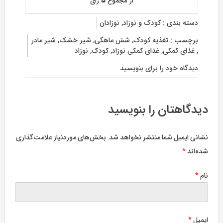
از مجموع
۵
رای
دسته بندی :
کودک و نوزاد
,
نوزادان
برچسب :
تغذیه کودک
,
شش ماهگی
,
شیر خشک
,
شیر مادر
,
غذای کمکی
,
غذای کمکی نوزاد
,
کودک
,
نوزاد
دیدگاه خود را برای
بنویسید
on
غذای
کمکی
نوزاد
دیدگاهتان را بنویسید
از
چه
ماهی
نشانی ایمیل شما منتشر نخواهد شد.
بخش‌های موردنیاز علامت‌گذاری
شروع
شده‌اند
*
میشود
؟
نام
*
ایمیل
*