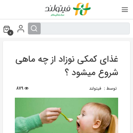
Ski
t
conten
0
غذای کمکی نوزاد از چه ماهی
شروع میشود ؟
توسط :
فیتولند
879