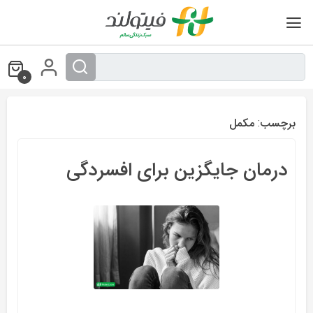
Ski
t
conten
0
برچسب:
مکمل
درمان جایگزین برای افسردگی