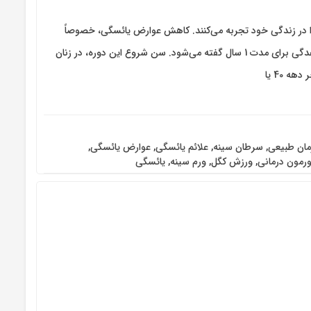
ا در زندگی خود تجربه می‌کنند. کاهش عوارض یائسگی، خصوصاً
کاهش گرگرفتگی بی‌شک در کیفیت زندگی این افراد تأثیرگذار است. دوران یائسگی، به عدم قاعدگی برای مدت 1 سال گفته می‌شود. سن شروع این دوره، در زنان
 40 یا
مان طبیعی
,
سرطان سینه
,
علائم یائسگی
,
عوارض یائسگی
,
رمون درمانی
,
ورزش کگل
,
ورم سینه
,
یائسگی