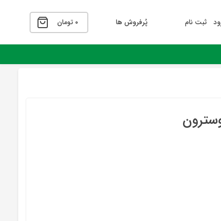
ود
ثبت نام
پُرفروش ها
۰
تومان
وسترون