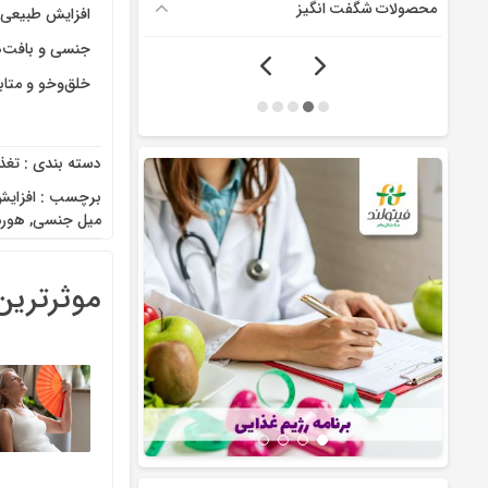
محصولات شگفت انگیز
افزایش طبیعی 
جنسی و بافت‌ه
خلق‌وخو و متا
دسته بندی :
تغذ
برچسب :
افزای
میل جنسی
,
هورم
موثرترین