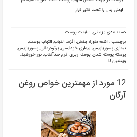
پوست در جهت کاهش التهاب پوست است. داروها سیستم
ایمنی بدن را تحت تاثیر قرار
دسته بندی :
زیبایی
,
سلامت پوست
برچسب :
اشعه ماوراء بنفش
,
اگزما
,
التهاب
,
التهاب پوست
,
بیماری پسوریازیس
,
بیماری خودایمنی
,
پرتودرمانی
,
پسوریازیس
,
پوسته پوسته شدن
,
پوسته ریزی
,
کرم ضدآفتاب
,
نور خورشید
,
ویتامین D
12 مورد از مهمترین خواص روغن
آرگان